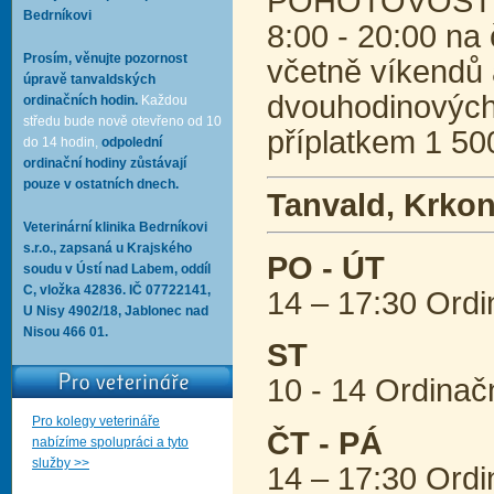
POHOTOVOST po
Bedrníkovi
8:00 - 20:00 na 
Prosím, věnujte pozornost
včetně víkendů 
úpravě tanvaldských
dvouhodinových 
ordinačních hodin.
Každou
středu bude nově otevřeno od 10
příplatkem 1 50
do 14 hodin,
odpolední
ordinační hodiny zůstávají
pouze v ostatních dnech.
Tanvald, Krko
Veterinární klinika Bedrníkovi
s.r.o., zapsaná u Krajského
PO - ÚT
soudu v Ústí nad Labem, oddíl
C, vložka 42836. IČ 07722141,
14 – 17:30 Ordi
U Nisy 4902/18, Jablonec nad
Nisou 466 01.
ST
10 - 14 Ordinač
Pro kolegy veterináře
ČT - PÁ
nabízíme spolupráci a tyto
služby >>
14 – 17:30 Ordi