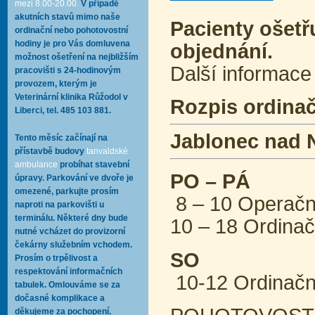
mezi 8.00-20.00.
V případě
akutních stavů mimo naše
Pacienty ošet
ordinační nebo pohotovostní
hodiny je pro Vás domluvena
objednání.
možnost ošetření na nejbližším
Další informace 
pracovišti s 24-hodinovým
provozem, kterým je
Veterinární klinika Růžodol v
Rozpis ordina
Liberci, tel. 485 103 881.
Jablonec nad 
Tento měsíc začínají na
přístavbě budovy
tanvaldské
ambulance
probíhat stavební
PO – PÁ
úpravy. Parkování ve dvoře je
omezené, parkujte prosím
8 – 10 Operační
naproti na parkovišti u
terminálu. Některé dny bude
10 – 18 Ordinač
nutné vcházet do provizorní
čekárny služebním vchodem.
SO
Prosím o trpělivost a
respektování informačních
10-12 Ordinační
tabulek. Omlouváme se za
dočasné komplikace a
děkujeme za pochopení.