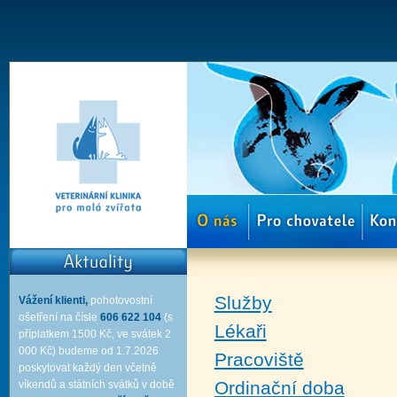
Služby
Vážení klienti,
pohotovostní
ošetření na čísle
606 622 104
(s
Lékaři
příplatkem 1500 Kč, ve svátek 2
000 Kč) budeme od 1.7.2026
Pracoviště
poskytovat každý den včetně
Ordinační doba
víkendů a státních svátků v době